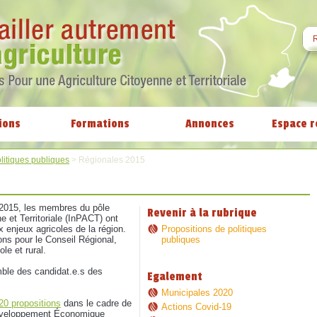
ions
Formations
Annonces
Espace r
litiques publiques
>
Régionales 2015
 2015, les membres du pôle
Revenir à la rubrique
e et Territoriale (InPACT) ont
x enjeux agricoles de la région.
Propositions de politiques
ons pour le Conseil Régional,
publiques
le et rural.
mble des candidat.e.s des
Egalement
Municipales 2020
20 propositions
dans le cadre de
Actions Covid-19
Développement Économique