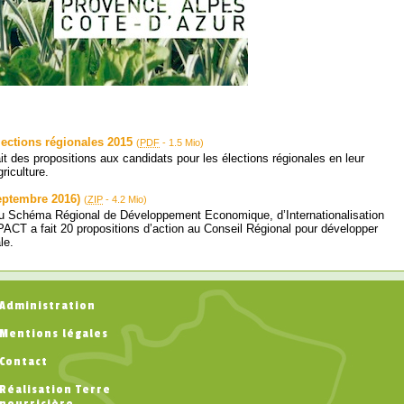
lections régionales 2015
(
PDF
-
1.5 Mio
)
 des propositions aux candidats pour les élections régionales en leur
riculture.
eptembre 2016)
(
ZIP
-
4.2 Mio
)
du Schéma Régional de Développement Economique, d’Internationalisation
nPACT a fait 20 propositions d’action au Conseil Régional pour développer
le.
Administration
Mentions légales
Contact
Réalisation Terre