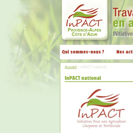
Qui sommes-nous ?
Nos act
Accueil
>
InPACT national
InPACT national