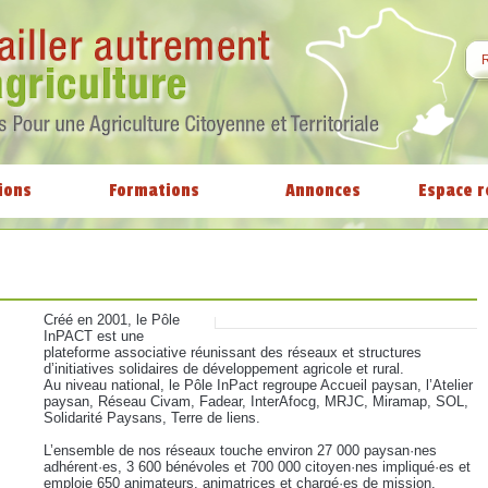
ions
Formations
Annonces
Espace r
Créé en 2001, le Pôle
InPACT est une
plateforme associative réunissant des réseaux et structures
d’initiatives solidaires de développement agricole et rural.
Au niveau national, le Pôle InPact regroupe Accueil paysan, l’Atelier
paysan, Réseau Civam, Fadear, InterAfocg, MRJC, Miramap, SOL,
Solidarité Paysans, Terre de liens.
L’ensemble de nos réseaux touche environ 27 000 paysan·nes
adhérent·es, 3 600 bénévoles et 700 000 citoyen·nes impliqué·es et
emploie 650 animateurs, animatrices et chargé·es de mission.