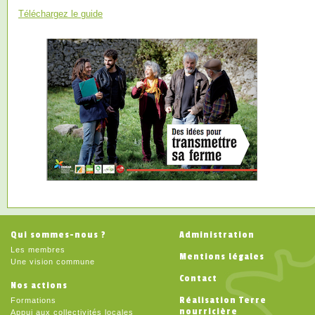
Téléchargez le guide
Qui sommes-nous ?
Administration
Les membres
Mentions légales
Une vision commune
Contact
Nos actions
Réalisation Terre
Formations
nourricière
Appui aux collectivités locales