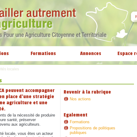
ions
Formations
Annonces
Espace r
ités locales
s
ACA peuvent accompagner
Revenir à la rubrique
 en place d’une stratégie
Nos actions
une agriculture et une
té.
Egalement
ts de la nécessité de produire
ure santé, préserver
Formations
revenu aux agriculteurs.
Propositions de politiques
publiques
ité locale, vous êtes un acteur