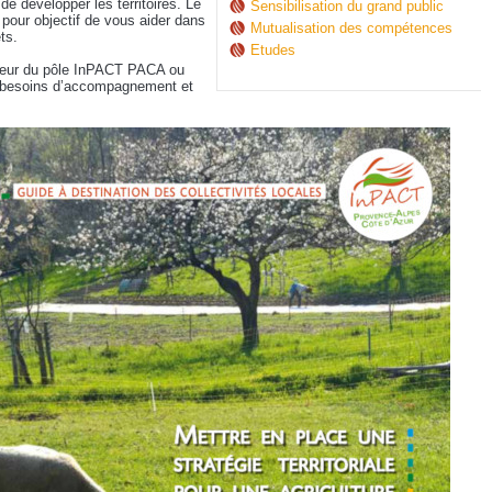
 de développer les territoires. Le
Sensibilisation du grand public
pour objectif de vous aider dans
Mutualisation des compétences
ts.
Etudes
ateur du pôle InPACT PACA ou
 besoins d’accompagnement et