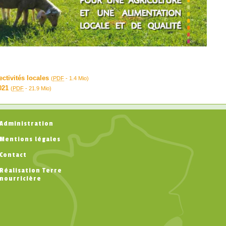
ctivités locales
(
PDF
-
1.4 Mio
)
021
(
PDF
-
21.9 Mio
)
Administration
Mentions légales
Contact
Réalisation Terre
nourricière