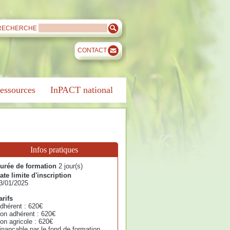
RECHERCHE
CONTACT
essources
InPACT national
Infos pratiques
urée de formation
2 jour(s)
ate limite d'inscription
3/01/2025
arifs
dhérent : 620€
on adhérent : 620€
on agricole : 620€
inançable par le fond de formation