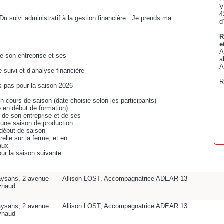
V
4
 "Du suivi administratif à la gestion financière : Je prends ma
d
R
e
A
de son entreprise et ses
a
A
 suivi et d’analyse financière
R
s pas pour la saison 2026
n cours de saison (date choisie selon les participants)
e en début de formation)
t de son entreprise et de ses
d’une saison de production
n début de saison
relle sur la ferme, et en
aux
our la saison suivante
ysans, 2 avenue
Allison LOST, Accompagnatrice ADEAR 13
ynaud
ysans, 2 avenue
Allison LOST, Accompagnatrice ADEAR 13
ynaud