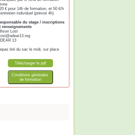
ivea
20 € pour 14h de formation, et 50 €/h
’entretien individuel (prévoir 4h)
esponsable du stage / inscriptions
t renseignements
llison Lost
lost@adear13.org
DEAR 13
epas tiré du sac le midi, sur place
Télécharger le pdf
Conditions générales
de formation