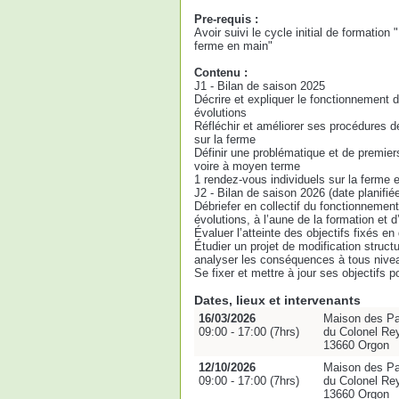
Pre-requis :
Avoir suivi le cycle initial de formation
ferme en main"
Contenu :
J1 - Bilan de saison 2025
Décrire et expliquer le fonctionnement 
évolutions
Réfléchir et améliorer ses procédures de
sur la ferme
Définir une problématique et de premier
voire à moyen terme
1 rendez-vous individuels sur la ferme e
J2 - Bilan de saison 2026 (date planifié
Débriefer en collectif du fonctionnemen
évolutions, à l’aune de la formation et 
Évaluer l’atteinte des objectifs fixés e
Étudier un projet de modification structu
analyser les conséquences à tous nive
Se fixer et mettre à jour ses objectifs p
Dates, lieux et intervenants
16/03/2026
Maison des Pa
09:00 - 17:00 (7hrs)
du Colonel Re
13660 Orgon
12/10/2026
Maison des Pa
09:00 - 17:00 (7hrs)
du Colonel Re
13660 Orgon