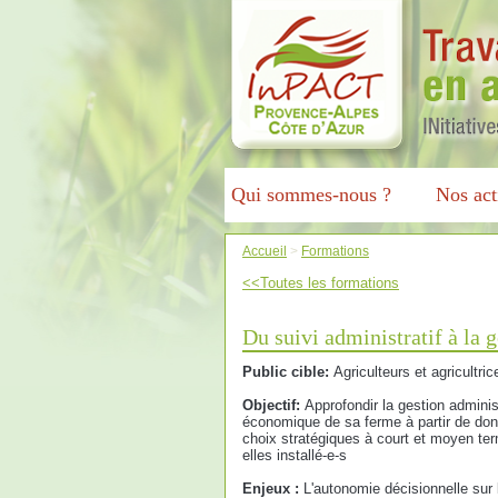
Qui sommes-nous ?
Nos act
Accueil
>
Formations
<<Toutes les formations
Du suivi administratif à la g
Public cible:
Agriculteurs et agricultric
Objectif:
Approfondir la gestion administ
économique de sa ferme à partir de donn
choix stratégiques à court et moyen t
elles installé-e-s
Enjeux :
L'autonomie décisionnelle sur 