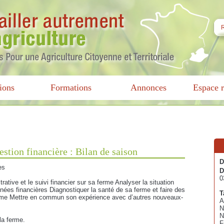
ions
Formations
Annonces
Espace r
estion financière : Bilan de saison
D
es
D
0
rative et le suivi financier sur sa ferme Analyser la situation
ées financières Diagnostiquer la santé de sa ferme et faire des
T
erme Mettre en commun son expérience avec d’autres nouveaux-
A
N
N
la ferme.
F