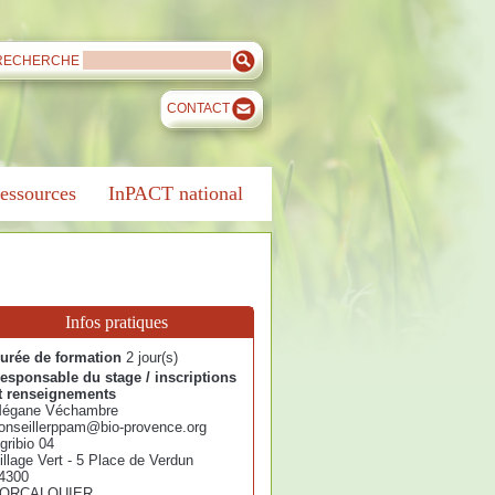
RECHERCHE
CONTACT
essources
InPACT national
Infos pratiques
urée de formation
2 jour(s)
esponsable du stage / inscriptions
t renseignements
égane Véchambre
onseillerppam@bio-provence.org
gribio 04
illage Vert - 5 Place de Verdun
4300
ORCALQUIER