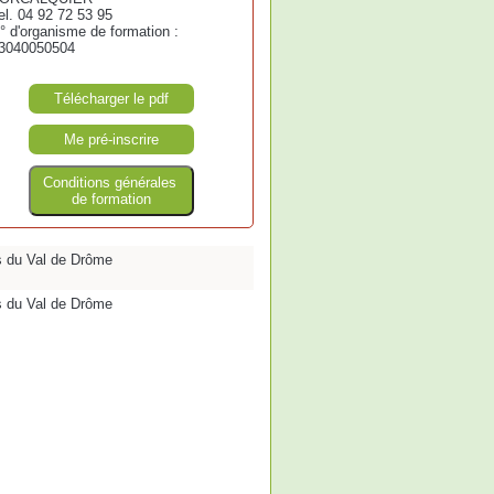
el. 04 92 72 53 95
° d'organisme de formation :
3040050504
Télécharger le pdf
Me pré-inscrire
Conditions générales
de formation
 du Val de Drôme
 du Val de Drôme