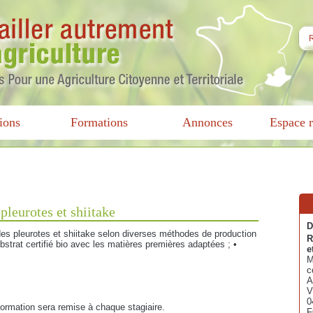
ions
Formations
Annonces
Espace r
pleurotes et shiitake
D
des pleurotes et shiitake selon diverses méthodes de production
R
substrat certifié bio avec les matières premières adaptées ; •
e
M
c
A
V
0
 formation sera remise à chaque stagiaire.
F