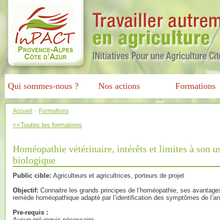
Qui sommes-nous ?
Nos actions
Formations
Accueil
>
Formations
<<Toutes les formations
Homéopathie vétérinaire, intérêts et limites à son 
biologique
Public cible:
Agriculteurs et agricultrices, porteurs de projet
Objectif:
Connaitre les grands principes de l’homéopathie, ses avantages,
remède homéopathique adapté par l’identification des symptômes de l’an
Pre-requis :
Aucun pré-requis nécessaire