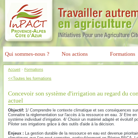
Qui sommes-nous ?
Nos actions
Formations
Accueil
>
Formations
<<Toutes les formations
Concevoir son système d'irrigation au regard du co
actuel
Objectif:
1/ Comprendre le contexte climatique et ses conséquences sur 
Connaitre la réglementation sur l'accès à la ressource en eau. 3/ Etre e
système individuel d’irrigation. 4/ Choisir un matériel adapté et évolutif po
Piloter ses irrigations grâce à des outils d'aide à la décision.
Enjeux :
La gestion durable de la ressource en eau est devenue priorita
climatiques que l’on peut connaitre, particulièrement en Région PACA. 