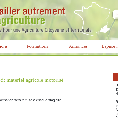
ions
Formations
Annonces
Espace r
etit matériel agricole motorisé
D
T
N
 formation sera remise à chaque stagiaire.
R
e
A
a
A