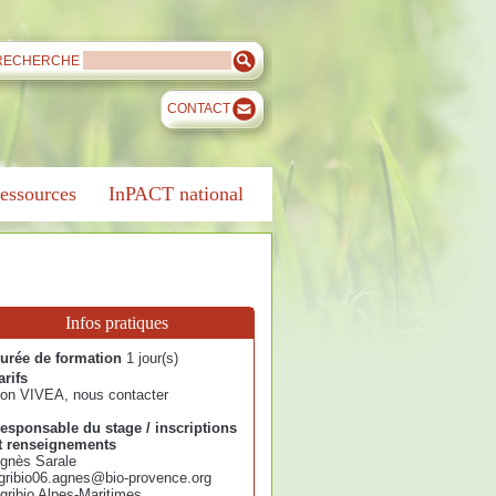
RECHERCHE
CONTACT
essources
InPACT national
Infos pratiques
urée de formation
1 jour(s)
arifs
on VIVEA, nous contacter
esponsable du stage / inscriptions
t renseignements
gnès Sarale
gribio06.agnes@bio-provence.org
gribio Alpes-Maritimes