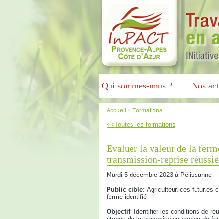
Qui sommes-nous ?
Nos act
Accueil
>
Formations
<<Toutes les formations
Evaluer la valeur de la fer
transmission-reprise réussie
Mardi 5 décembre 2023 à Pélissanne
Public cible:
Agriculteur.ices futur.es 
ferme identifié
Objectif:
Identifier les conditions de ré
étapes de la transmission-reprise de fe