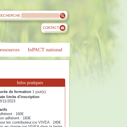
RECHERCHE
CONTACT
essources
InPACT national
Infos pratiques
urée de formation
1 jour(s)
ate limite d'inscription
8/11/2023
arifs
dhérent : 160€
on adhérent : 160€
our les contributeur.ice VIVEA : 240€
ris en charge par VIVEA dans la limite