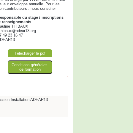
e leur enveloppe annuelle. Pour les
on-contributeurs : nous consulter
esponsable du stage / inscriptions
t renseignements
auline THIBAUX
thibaux@adear13.org
7 49 23 16 47
DEAR13
Télécharger le pdf
Conditions générales
de formation
ission-Installation ADEAR13