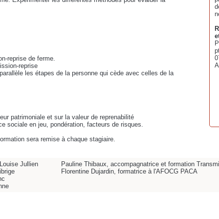
d
n
R
e
P
p
0
on-reprise de ferme.
A
ission-reprise
parallèle les étapes de la personne qui cède avec celles de la
ur patrimoniale et sur la valeur de reprenabilité
tice sociale en jeu, pondération, facteurs de risques.
 formation sera remise à chaque stagiaire.
ouise Jullien
Pauline Thibaux, accompagnatrice et formation Transm
ibrige
Florentine Dujardin, formatrice à l'AFOCG PACA
nc
nne