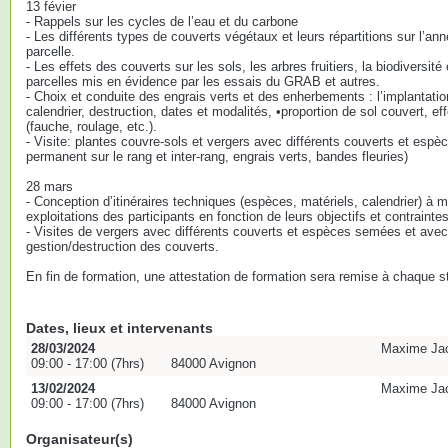
13 févier
- Rappels sur les cycles de l’eau et du carbone
- Les différents types de couverts végétaux et leurs répartitions sur l’ann
parcelle.
- Les effets des couverts sur les sols, les arbres fruitiers, la biodiversit
parcelles mis en évidence par les essais du GRAB et autres.
- Choix et conduite des engrais verts et des enherbements : l’implantati
calendrier, destruction, dates et modalités, •proportion de sol couvert, 
(fauche, roulage, etc.).
- Visite: plantes couvre-sols et vergers avec différents couverts et es
permanent sur le rang et inter-rang, engrais verts, bandes fleuries)
28 mars
- Conception d’itinéraires techniques (espèces, matériels, calendrier) à m
exploitations des participants en fonction de leurs objectifs et contrainte
- Visites de vergers avec différents couverts et espèces semées et avec
gestion/destruction des couverts.
En fin de formation, une attestation de formation sera remise à chaque st
Dates, lieux et intervenants
28/03/2024
Maxime Jacq
09:00 - 17:00 (7hrs)
84000 Avignon
13/02/2024
Maxime Jacq
09:00 - 17:00 (7hrs)
84000 Avignon
Organisateur(s)