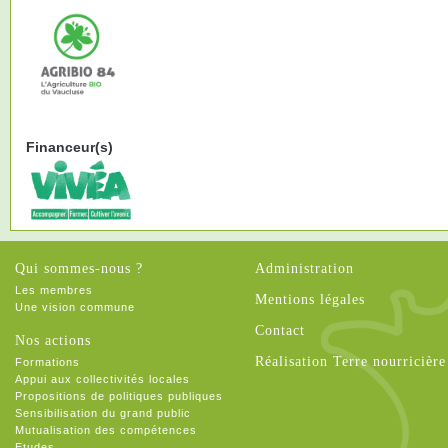
Financeur(s)
Qui sommes-nous ?
Administration
Les membres
Mentions légales
Une vision commune
Contact
Nos actions
Réalisation Terre nourricière
Formations
Appui aux collectivités locales
Propositions de politiques publiques
Sensibilisation du grand public
Mutualisation des compétences
Etudes