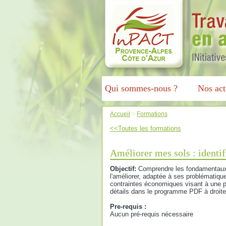
Qui sommes-nous ?
Nos act
Accueil
>
Formations
<<Toutes les formations
Améliorer mes sols : identifi
Objectif:
Comprendre les fondamentaux li
l'améliorer, adaptée à ses problématiqu
contraintes économiques visant à une p
détails dans le programme PDF à droite
Pre-requis :
Aucun pré-requis nécessaire