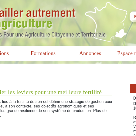
ions
Formations
Annonces
Espace r
er les leviers pour une meilleure fertilité
D
és à la fertilité de son sol définir une stratégie de gestion pour
D
es, à son contexte, ses objectifs agronomiques et ses
1
lus grande résilience de son système de production. Plus de
.
R
e
V
m
A