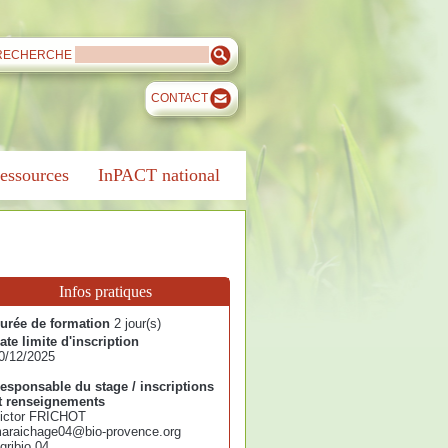
RECHERCHE
CONTACT
essources
InPACT national
Infos pratiques
urée de formation
2 jour(s)
ate limite d'inscription
0/12/2025
esponsable du stage / inscriptions
t renseignements
ictor FRICHOT
araichage04@bio-provence.org
gribio 04