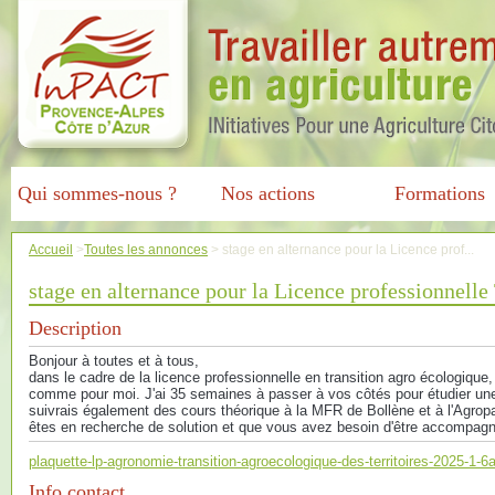
Qui sommes-nous ?
Nos actions
Formations
Accueil
>
Toutes les annonces
>
stage en alternance pour la Licence prof...
stage en alternance pour la Licence professionnelle
Description
Bonjour à toutes et à tous,
dans le cadre de la licence professionnelle en transition agro écologique
comme pour moi. J'ai 35 semaines à passer à vos côtés pour étudier une 
suivrais également des cours théorique à la MFR de Bollène et à l'Agrop
êtes en recherche de solution et que vous avez besoin d'être accompagné,
plaquette-lp-agronomie-transition-agroecologique-des-territoires-2025-
Info contact