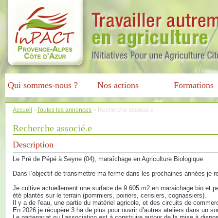
Qui sommes-nous ?
Nos actions
Formations
Accueil
>
Toutes les annonces
>
Recherche associé.e
Recherche associé.e
Description
Le Pré de Pépé à Seyne (04), maraîchage en Agriculture Biologique
Dans l’objectif de transmettre ma ferme dans les prochaines années je r
Je cultive actuellement une surface de 9 605 m2 en maraichage bio et peti
été plantés sur le terrain (pommiers, poiriers, cerisiers, cognassiers).
Il y a de l'eau, une partie du matériel agricole, et des circuits de commer
En 2026 je récupère 3 ha de plus pour ouvrir d’autres ateliers dans un so
Le partenariat ou l’association est à construire autour de la mise à dispos