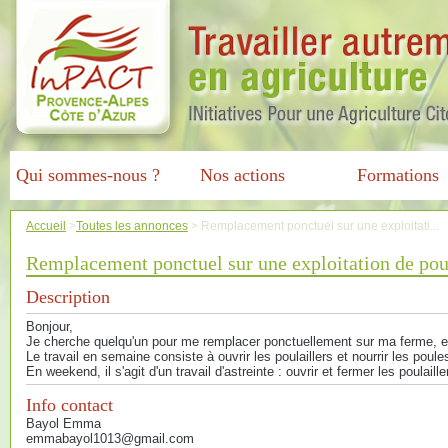
Qui sommes-nous ?
Nos actions
Formations
Accueil
>
Toutes les annonces
>
Remplacement ponctuel sur une exploitati...
Remplacement ponctuel sur une exploitation de po
Description
Bonjour,
Je cherche quelqu'un pour me remplacer ponctuellement sur ma ferme, e
Le travail en semaine consiste à ouvrir les poulaillers et nourrir les poul
En weekend, il s'agit d'un travail d'astreinte : ouvrir et fermer les poulaill
Info contact
Bayol Emma
emmabayol1013@gmail.com