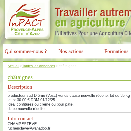
Qui sommes-nous ?
Nos actions
Formations
Accueil
>
Toutes les annonces
>
châtaignes
châtaignes
Description
producteur sud Drôme (Vesc) vends cause nouvelle récolte, lot de 35 kg c
le lot 30.00 € DDM 01/12/25
idéal confitures ou crème ou pour pâté.
dispo nouvelle récolte
Info contact
CHAMPESTEVE
ruchenclave@wanadoo.fr