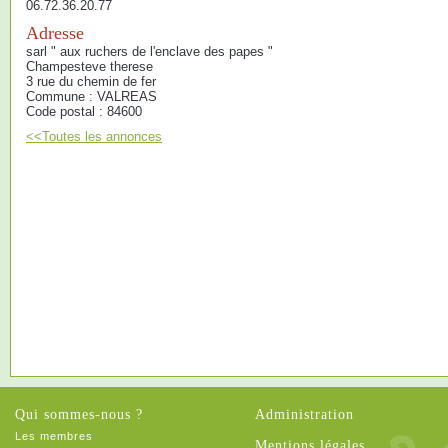
06.72.36.20.77
Adresse
sarl " aux ruchers de l'enclave des papes "
Champesteve therese
3 rue du chemin de fer
Commune : VALREAS
Code postal : 84600
<<Toutes les annonces
Qui sommes-nous ?
Administration
Les membres
Mentions légales