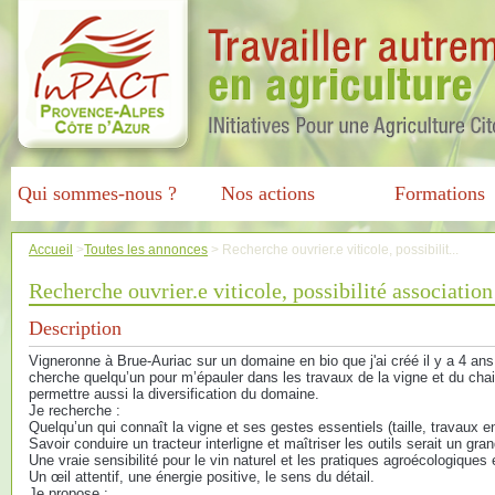
Qui sommes-nous ?
Nos actions
Formations
Accueil
>
Toutes les annonces
>
Recherche ouvrier.e viticole, possibilit...
Recherche ouvrier.e viticole, possibilité associatio
Description
Vigneronne à Brue-Auriac sur un domaine en bio que j'ai créé il y a 4 ans,
cherche quelqu’un pour m’épauler dans les travaux de la vigne et du chai
permettre aussi la diversification du domaine.
Je recherche :
Quelqu’un qui connaît la vigne et ses gestes essentiels (taille, travaux en
Savoir conduire un tracteur interligne et maîtriser les outils serait un gra
Une vraie sensibilité pour le vin naturel et les pratiques agroécologiques 
Un œil attentif, une énergie positive, le sens du détail.
Je propose :