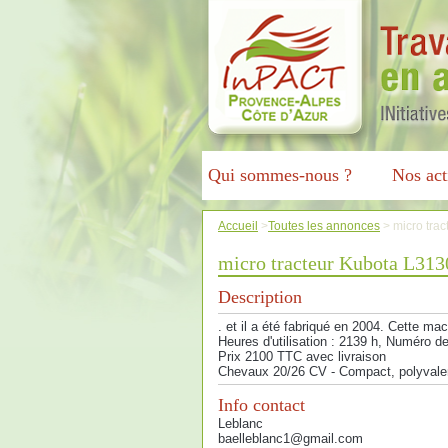
Qui sommes-nous ?
Nos act
Accueil
>
Toutes les annonces
>
micro tra
micro tracteur Kubota L313
Description
. et il a été fabriqué en 2004. Cette ma
Heures d'utilisation : 2139 h, Numéro de
Prix 2100 TTC avec livraison
Chevaux 20/26 CV - Compact, polyvalen
Info contact
Leblanc
baelleblanc1@gmail.com