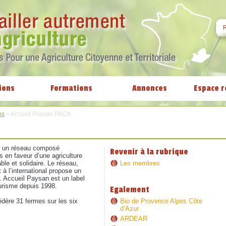
ions
Formations
Annonces
Espace r
es
>
Accueil Paysan PACA
st un réseau composé
Revenir à la rubrique
s en faveur d’une agriculture
ble et solidaire. Le réseau,
Les membres
à l’international propose un
l. Accueil Paysan est un label
ourisme depuis 1998.
Egalement
Bio de Provence Alpes Côte
ère 31 fermes sur les six
d’Azur
ARDEAR