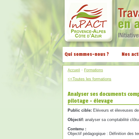
Qui sommes-nous ?
Nos act
Accueil
>
Formations
<<Toutes les formations
Analyser ses documents compt
pilotage - élevage
Public cible:
Eléveurs et éleveuses d
Objectif:
analyser sa comptabilité clôtur
Contenu :
Objectif pédagogique : Définition des t