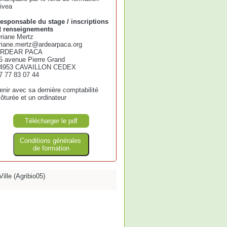
ivea
esponsable du stage / inscriptions
t renseignements
riane Mertz
riane.mertz@ardearpaca.org
RDEAR PACA
5 avenue Pierre Grand
4953 CAVAILLON CEDEX
7 77 83 07 44
enir avec sa dernière comptabilité
lôturée et un ordinateur
Télécharger le pdf
Conditions générales
de formation
lle (Agribio05)