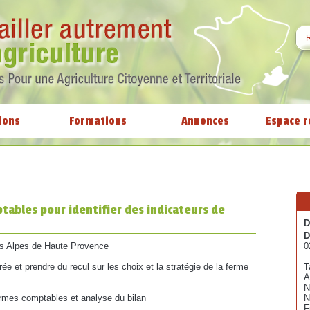
ions
Formations
Annonces
Espace r
ables pour identifier des indicateurs de
D
D
es Alpes de Haute Provence
0
ée et prendre du recul sur les choix et la stratégie de la ferme
T
A
N
ermes comptables et analyse du bilan
N
F