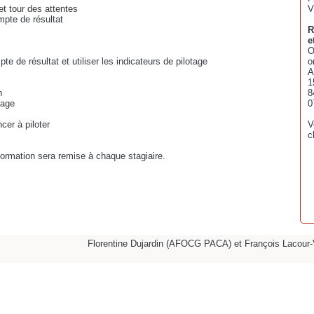
t tour des attentes
V
ompte de résultat
R
e
O
e de résultat et utiliser les indicateurs de pilotage
o
A
1
n
8
tage
0
cer à piloter
V
c
 formation sera remise à chaque stagiaire.
Florentine Dujardin (AFOCG PACA) et François Lacour-Vi