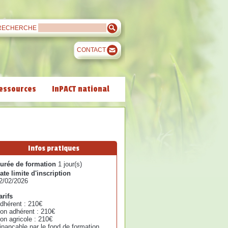
RECHERCHE
CONTACT
essources
InPACT national
Infos pratiques
urée de formation
1 jour(s)
ate limite d'inscription
2/02/2026
arifs
dhérent : 210€
on adhérent : 210€
on agricole : 210€
inançable par le fond de formation