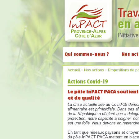
Qui sommes-nous ?
Nos act
Accueil
>
Nos actions
>
Propositions de po
Actions Covid-19
Le pôle InPACT PACA soutient
et de qualité
La crise actuelle liée au Covid-19 démo
alimentaire est primordiale. Dans ses al
de la République a déclaré que « délégu
protection, notre capacité à soigner, not
est une folie. Nous devons en reprendre 
En tant que réseaux paysans et citoye
du pôle InPACT PACA mettent en place