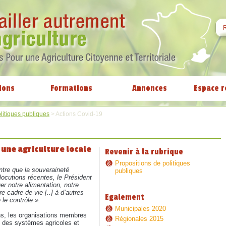
ions
Formations
Annonces
Espace r
litiques publiques
>
Actions Covid-19
 une agriculture locale
Revenir à la rubrique
Propositions de politiques
ntre que la souveraineté
publiques
locutions récentes, le Président
er notre alimentation, notre
re cadre de vie [..] à d’autres
Egalement
le contrôle ».
Municipales 2020
ns, les organisations membres
Régionales 2015
 des systèmes agricoles et