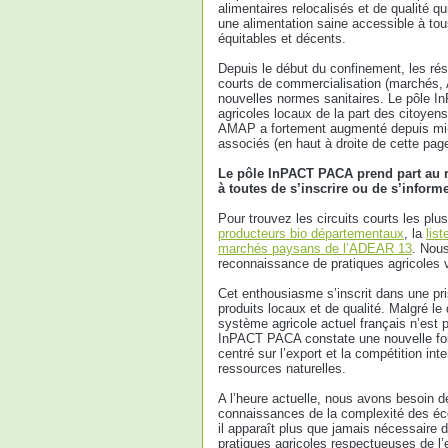
alimentaires relocalisés et de qualité qui
une alimentation saine accessible à to
équitables et décents.
Depuis le début du confinement, les ré
courts de commercialisation (marchés, 
nouvelles normes sanitaires. Le pôle 
agricoles locaux de la part des citoyen
AMAP a fortement augmenté depuis mi-ma
associés (en haut à droite de cette page
Le pôle InPACT PACA prend part au r
à toutes de s’inscrire ou de s’inform
Pour trouvez les circuits courts les p
producteurs bio départementaux
, la
lis
marchés paysans de l’ADEAR 13
. Nous
reconnaissance de pratiques agricoles v
Cet enthousiasme s’inscrit dans une pr
produits locaux et de qualité. Malgré l
système agricole actuel français n’est 
InPACT PACA constate une nouvelle fois
centré sur l’export et la compétition in
ressources naturelles.
A l’heure actuelle, nous avons besoin d
connaissances de la complexité des é
il apparaît plus que jamais nécessaire d
pratiques agricoles respectueuses de l’e