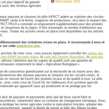
Municipales 2026
 ont pour objectif de garantir
us avec des revenus agricoles
seaux paysans et citoyens du pôle InPACT aident au maintien des circuits-
AMAP, vente à la ferme, magasins de producteurs, etc) dans le respect des
InPACT PACA a constaté un engouement supplémentaire pour des produits
s et citoyennes de la région. A titre d’exemple, le nombre d’adhésions aux
rs. Toutes les actions mises en place sont disponibles sur les articles
).
éférencement des initiatives mises en place. Il recommande à tous et
er sur cette
plateforme web
.
lus proches de chez vous, vous pouvez également consulter les
guides des
te des AMAP de notre région
, la
carte des Paniers Marseillais
, la
carte des
 attirons l’attention que les signes de qualité sont une garantie de
ertueuses notamment le label « Agriculture Biologique ».
ise de conscience grandissante sur la nécessité de se nourrir avec des
e dynamisme des réseaux paysans et citoyens sur les circuits-courts, le
pas en mesure de fournir des produits locaux et de qualité à tous. Le pôle
, avec cette crise du Covid-19, les faiblesses d’un système agricole
ternationale qui appauvrit ceux qui produisent et ne protège pas les
e plus de paysans et paysannes ainsi que de leurs savoir-faire et
cosystèmes, notamment dans un contexte de changement climatique. Ainsi,
e protéger les terres agricoles contre la spéculation foncière, adopter des
nvironnement, garantir la liberté de semer et bâtir des filières locales