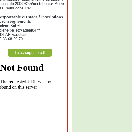
nnuel de 2000 €/an/contributeur. Autre
as, nous consulter.
esponsable du stage / inscriptions
t renseignements
olène Ballet
olene.ballet@adear84.fr
DEAR Vaucluse
6 33 68 29 70
Télécharger le pdf