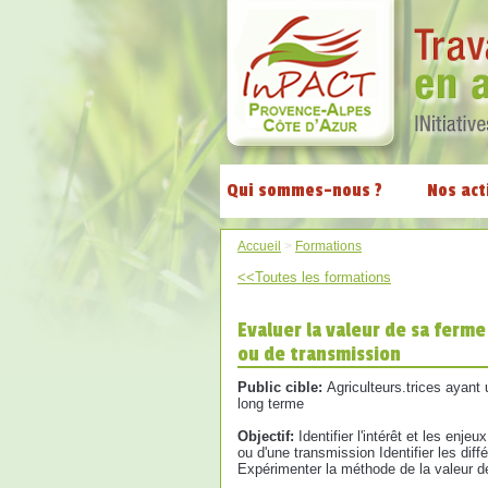
Qui sommes-nous ?
Nos act
Accueil
>
Formations
<<Toutes les formations
Evaluer la valeur de sa ferme
ou de transmission
Public cible:
Agriculteurs.trices ayant
long terme
Objectif:
Identifier l'intérêt et les enje
ou d'une transmission Identifier les dif
Expérimenter la méthode de la valeur de