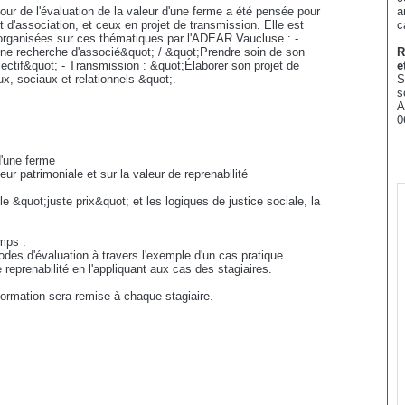
our de l'évaluation de la valeur d'une ferme a été pensée pour
a
t d'association, et ceux en projet de transmission. Elle est
c
organisées sur ces thématiques par l'ADEAR Vaucluse : -
 une recherche d'associé&quot; / &quot;Prendre soin de son
R
ollectif&quot; - Transmission : &quot;Élaborer son projet de
e
ux, sociaux et relationnels &quot;.
S
s
A
0
d'une ferme
ur patrimoniale et sur la valeur de reprenabilité
 le &quot;juste prix&quot; et les logiques de justice sociale, la
mps :
es d'évaluation à travers l'exemple d'un cas pratique
 reprenabilité en l'appliquant aux cas des stagiaires.
 formation sera remise à chaque stagiaire.