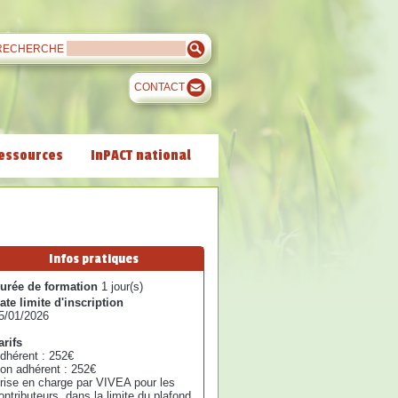
RECHERCHE
CONTACT
essources
InPACT national
Infos pratiques
urée de formation
1 jour(s)
ate limite d'inscription
5/01/2026
arifs
dhérent : 252€
on adhérent : 252€
rise en charge par VIVEA pour les
ontributeurs, dans la limite du plafond