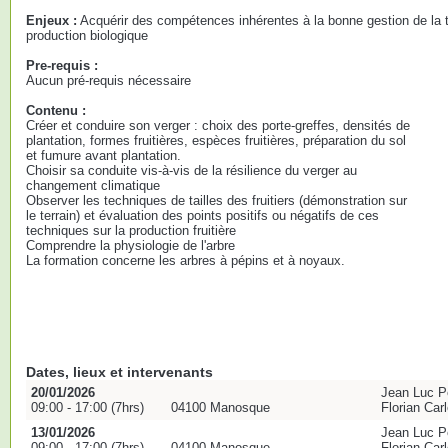
Enjeux :
Acquérir des compétences inhérentes à la bonne gestion de la t
production biologique
Pre-requis :
Aucun pré-requis nécessaire
Contenu :
Créer et conduire son verger : choix des porte-greffes, densités de
plantation, formes fruitières, espèces fruitières, préparation du sol
et fumure avant plantation.
Choisir sa conduite vis-à-vis de la résilience du verger au
changement climatique
Observer les techniques de tailles des fruitiers (démonstration sur
le terrain) et évaluation des points positifs ou négatifs de ces
techniques sur la production fruitière
Comprendre la physiologie de l'arbre
La formation concerne les arbres à pépins et à noyaux.
Dates, lieux et intervenants
20/01/2026
Jean Luc Pe
09:00 - 17:00 (7hrs)
04100 Manosque
Florian Ca
13/01/2026
Jean Luc Pe
09:00 - 17:00 (7hrs)
04100 Manosque
Florian Ca