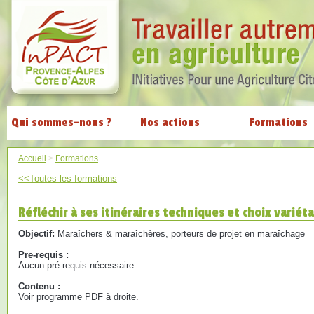
Qui sommes-nous ?
Nos actions
Formations
Accueil
>
Formations
<<Toutes les formations
Réfléchir à ses itinéraires techniques et choix varié
Objectif:
Maraîchers & maraîchères, porteurs de projet en maraîchage
Pre-requis :
Aucun pré-requis nécessaire
Contenu :
Voir programme PDF à droite.