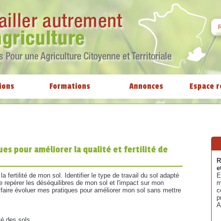
ions
Formations
Annonces
Espace r
ues pour améliorer la qualité et fertilité de
R
e
 fertilité de mon sol. Identifier le type de travail du sol adapté
E
repérer les déséquilibres de mon sol et l'impact sur mon
m
faire évoluer mes pratiques pour améliorer mon sol sans mettre
c
p
A
té des sols