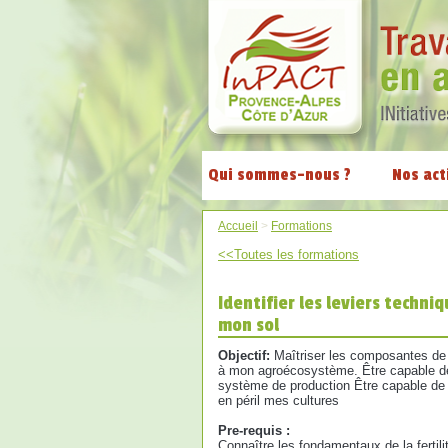
Qui sommes-nous ?
Nos act
Accueil
>
Formations
<<Toutes les formations
Identifier les leviers techniq
mon sol
Objectif:
Maîtriser les composantes de la
à mon agroécosystème. Être capable de 
système de production Être capable de 
en péril mes cultures
Pre-requis :
Connaître les fondamentaux de la fertili