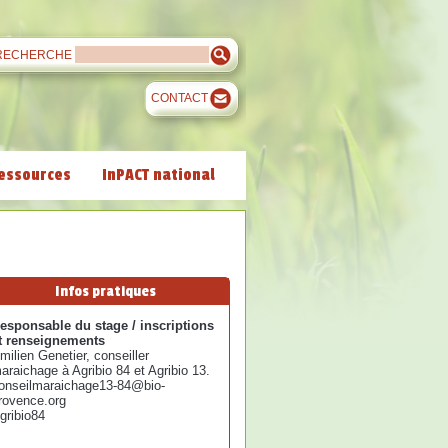
RECHERCHE
CONTACT
essources
InPACT national
Infos pratiques
esponsable du stage / inscriptions
t renseignements
milien Genetier, conseiller
araichage à Agribio 84 et Agribio 13.
onseilmaraichage13-84@bio-
rovence.org
gribio84