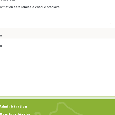
 formation sera remise à chaque stagiaire.
on
on
Administration
Mentions légales