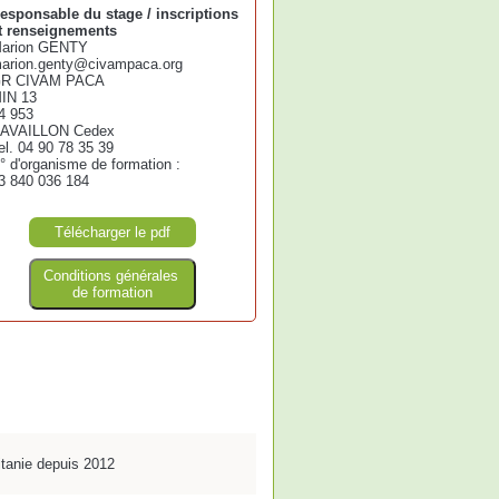
esponsable du stage / inscriptions
t renseignements
arion GENTY
arion.genty@civampaca.org
R CIVAM PACA
IN 13
4 953
AVAILLON Cedex
el. 04 90 78 35 39
° d'organisme de formation :
3 840 036 184
Télécharger le pdf
Conditions générales
de formation
itanie depuis 2012