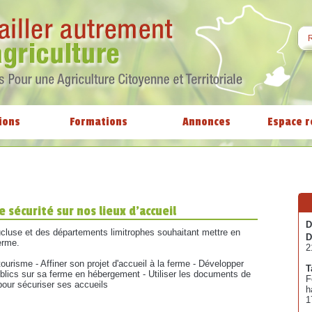
ions
Formations
Annonces
Espace r
sécurité sur nos lieux d'accueil
D
ucluse et des départements limitrophes souhaitant mettre en
D
erme.
2
u tourisme - Affiner son projet d'accueil à la ferme - Développer
T
blics sur sa ferme en hébergement - Utiliser les documents de
F
pour sécuriser ses accueils
h
1