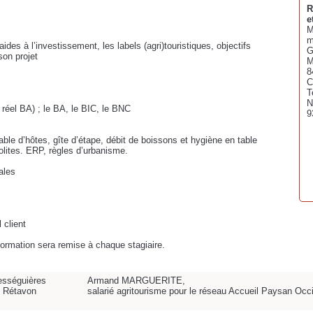
R
e
M
m
aides à l’investissement, les labels (agri)touristiques, objectifs
G
son projet
M
8
C
T
N
 réel BA) ; le BA, le BIC, le BNC
9
ble d’hôtes, gîte d’étape, débit de boissons et hygiène en table
lites. ERP, règles d’urbanisme.
ales
 client
 formation sera remise à chaque stagiaire.
ességuières
Armand MARGUERITE,
 Rétavon
salarié agritourisme pour le réseau Accueil Paysan Occ