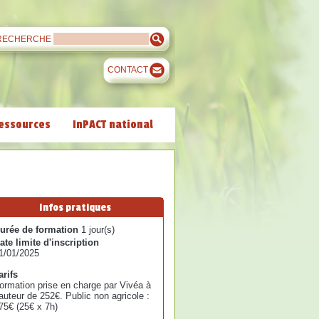
RECHERCHE
CONTACT
essources
InPACT national
Infos pratiques
urée de formation
1 jour(s)
ate limite d'inscription
1/01/2025
arifs
ormation prise en charge par Vivéa à
auteur de 252€. Public non agricole :
75€ (25€ x 7h)