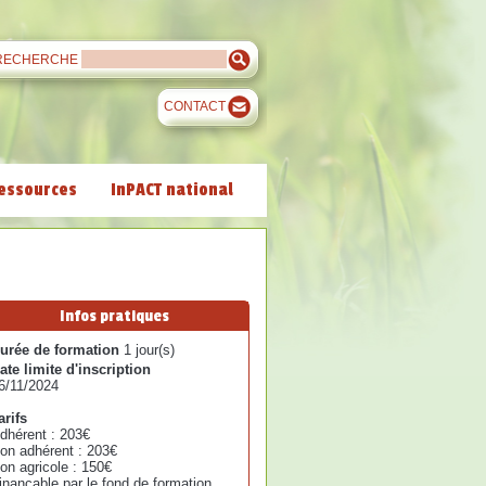
RECHERCHE
CONTACT
essources
InPACT national
Infos pratiques
urée de formation
1 jour(s)
ate limite d'inscription
6/11/2024
arifs
dhérent : 203€
on adhérent : 203€
on agricole : 150€
inançable par le fond de formation