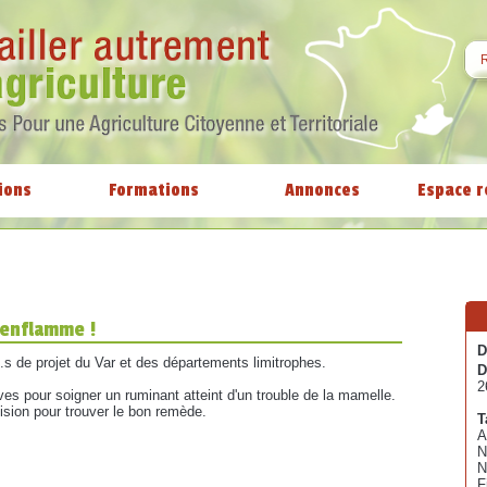
ions
Formations
Annonces
Espace r
'enflamme !
D
e.s de projet du Var et des départements limitrophes.
D
2
ives pour soigner un ruminant atteint d'un trouble de la mamelle.
sion pour trouver le bon remède.
T
A
N
N
F