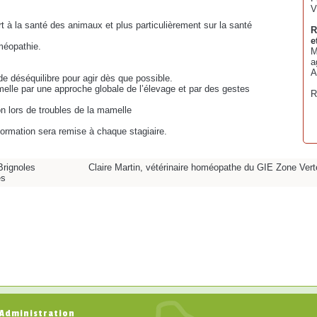
V
rt à la santé des animaux et plus particulièrement sur la santé
R
e
méopathie.
M
a
A
de déséquilibre pour agir dès que possible.
melle par une approche globale de l’élevage et par des gestes
R
n lors de troubles de la mamelle
 formation sera remise à chaque stagiaire.
Brignoles
Claire Martin, vétérinaire homéopathe du GIE Zone Vert
es
Administration