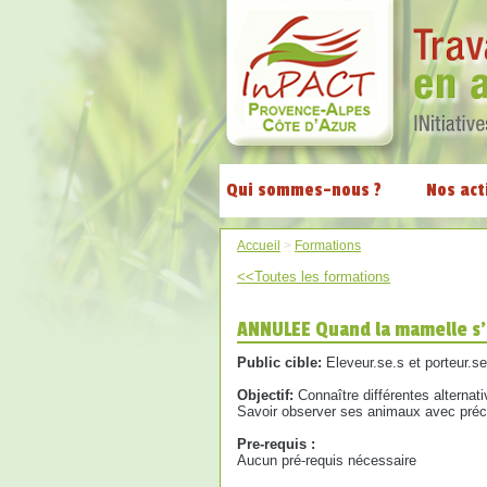
Qui sommes-nous ?
Nos act
Accueil
>
Formations
<<Toutes les formations
ANNULEE Quand la mamelle s
Public cible:
Eleveur.se.s et porteur.s
Objectif:
Connaître différentes alternat
Savoir observer ses animaux avec préci
Pre-requis :
Aucun pré-requis nécessaire