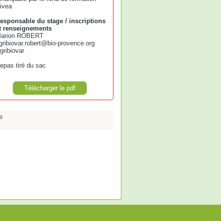
ivea
esponsable du stage / inscriptions
t renseignements
arion ROBERT
gribiovar.robert@bio-provence.org
gribiovar
epas tiré du sac
Télécharger le pdf
e