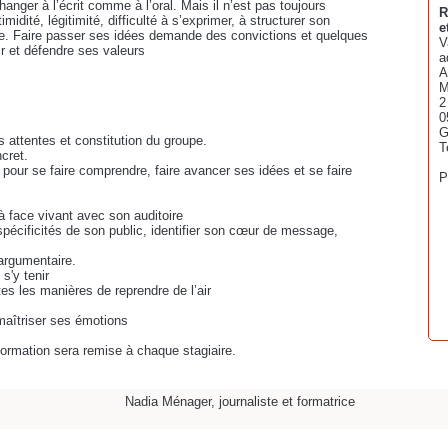
nger à l’écrit comme à l’oral. Mais il n’est pas toujours
R
imidité, légitimité, difficulté à s’exprimer, à structurer son
e
re. Faire passer ses idées demande des convictions et quelques
V
ir et défendre ses valeurs
a
A
M
2
0
 attentes et constitution du groupe.
T
cret.
pour se faire comprendre, faire avancer ses idées et se faire
P
à face vivant avec son auditoire
 spécificités de son public, identifier son cœur de message,
 argumentaire.
s'y tenir
tes les manières de reprendre de l’air
maîtriser ses émotions
 formation sera remise à chaque stagiaire.
Nadia Ménager, journaliste et formatrice