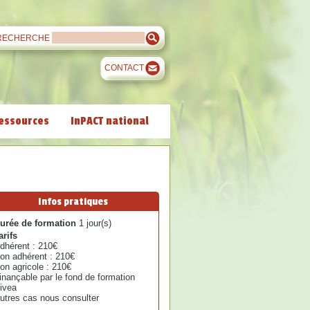
RECHERCHE
CONTACT
essources
InPACT national
Infos pratiques
urée de formation
1 jour(s)
arifs
dhérent : 210€
on adhérent : 210€
on agricole : 210€
inançable par le fond de formation
ivea
utres cas nous consulter