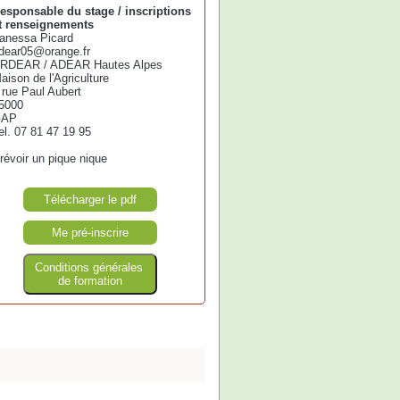
esponsable du stage / inscriptions
t renseignements
anessa Picard
dear05@orange.fr
RDEAR / ADEAR Hautes Alpes
aison de l'Agriculture
 rue Paul Aubert
5000
GAP
el. 07 81 47 19 95
révoir un pique nique
Télécharger le pdf
Me pré-inscrire
Conditions générales
de formation