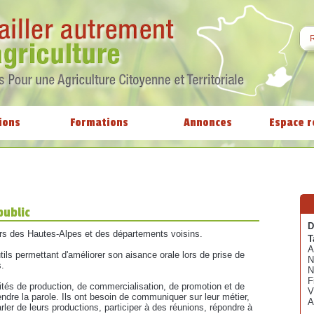
ions
Formations
Annonces
Espace r
public
D
eurs des Hautes-Alpes et des départements voisins.
T
A
utils permettant d'améliorer son aisance orale lors de prise de
N
s.
N
F
tés de production, de commercialisation, de promotion et de
V
rendre la parole. Ils ont besoin de communiquer sur leur métier,
A
ler de leurs productions, participer à des réunions, répondre à