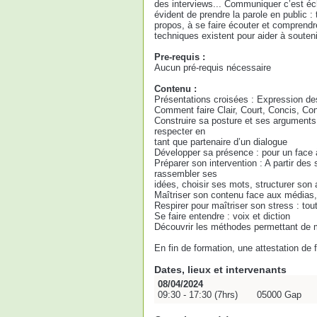
des interviews... Communiquer c’est écha
évident de prendre la parole en public : t
propos, à se faire écouter et comprend
techniques existent pour aider à souten
Pre-requis :
Aucun pré-requis nécessaire
Contenu :
Présentations croisées : Expression des
Comment faire Clair, Court, Concis, Con
Construire sa posture et ses arguments 
respecter en
tant que partenaire d’un dialogue
Développer sa présence : pour un face 
Préparer son intervention : A partir des
rassembler ses
idées, choisir ses mots, structurer son
Maîtriser son contenu face aux médias, 
Respirer pour maîtriser son stress : tou
Se faire entendre : voix et diction
Découvrir les méthodes permettant de 
En fin de formation, une attestation de
Dates, lieux et intervenants
08/04/2024
09:30 - 17:30 (7hrs)
05000 Gap