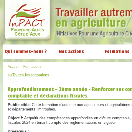
Qui sommes-nous ?
Nos actions
Formations
Accueil
>
Formations
<<Toutes les formations
Approfondissement – 2ème année - Renforcer ses co
comptable et déclarations fiscales.
Public cible:
Cette formation s’adresse aux agriculteurs et agricultrices
et départements limitrophes.
Objectif:
Acquérir des compétences approfondies en clôture comptable, 
fiscales 2024 en tenant compte des réglementations en vigueur.
Pre-requis :