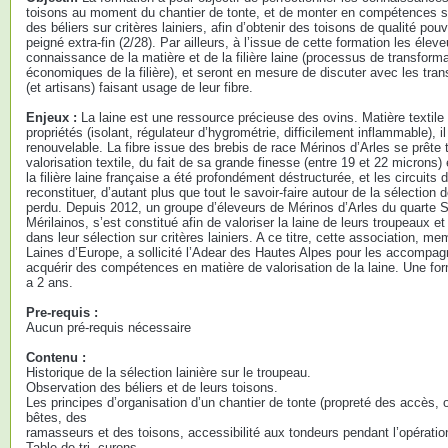
toisons au moment du chantier de tonte, et de monter en compétences su
des béliers sur critères lainiers, afin d’obtenir des toisons de qualité pouv
peigné extra-fin (2/28). Par ailleurs, à l’issue de cette formation les élev
connaissance de la matière et de la filière laine (processus de transform
économiques de la filière), et seront en mesure de discuter avec les trans
(et artisans) faisant usage de leur fibre.
Enjeux :
La laine est une ressource précieuse des ovins. Matière textil
propriétés (isolant, régulateur d’hygrométrie, difficilement inflammable), i
renouvelable. La fibre issue des brebis de race Mérinos d’Arles se prête 
valorisation textile, du fait de sa grande finesse (entre 19 et 22 microns
la filière laine française a été profondément déstructurée, et les circuits
reconstituer, d’autant plus que tout le savoir-faire autour de la sélection d
perdu. Depuis 2012, un groupe d’éleveurs de Mérinos d’Arles du quarte 
Mérilainos, s’est constitué afin de valoriser la laine de leurs troupeaux et
dans leur sélection sur critères lainiers. A ce titre, cette association,
Laines d’Europe, a sollicité l’Adear des Hautes Alpes pour les accompag
acquérir des compétences en matière de valorisation de la laine. Une form
a 2 ans.
Pre-requis :
Aucun pré-requis nécessaire
Contenu :
Historique de la sélection lainière sur le troupeau.
Observation des béliers et de leurs toisons.
Les principes d’organisation d’un chantier de tonte (propreté des accès, o
bêtes, des
ramasseurs et des toisons, accessibilité aux tondeurs pendant l’opération
Table de tri, curons