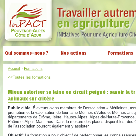
Qui sommes-nous ?
Nos actions
Formations
Accueil
>
Formations
<<Toutes les formations
Mieux valoriser sa laine en circuit peigné : savoir la t
animaux sur critère
Public cible:
Éleveurs ovins membres de l’association « Mérilainos, asso
promotion et la valorisation de leur laine Mérinos d’Arles et Mérinos antiq
départements de Drôme, Isère, Hautes-Alpes, Alpes-de-Haute-Provence,
Rhône et Alpes-Maritimes. Dans la mesure des places disponibles, des él
de l’association pourront également y assister.
Objectif:
La formation a pour objectif de perfectionner les connaissances