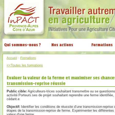
Qui sommes-nous ?
Nos actions
Formations
Accueil
>
Formations
<<Toutes les formations
Evaluer la valeur de la ferme et maximiser ses chanc
transmission-reprise réussie
Public cible:
Agriculteurs-trices souhaitant transmettre ou se questionna
activité Porteurs.ses de projet souhaitant reprendre une ferme identifiée
cédant.e
Objectif:
Identifier les conditions de réussite d’une transmission-reprise 
étapes de la transmission-reprise de ferme. Expérimenter les différentes
valeur d'une ferme