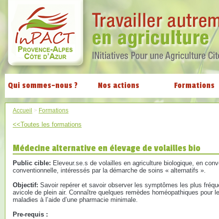
Qui sommes-nous ?
Nos actions
Formations
Accueil
>
Formations
<<Toutes les formations
Médecine alternative en élevage de volailles bio
Public cible:
Eleveur.se.s de volailles en agriculture biologique, en conv
conventionnelle, intéressés par la démarche de soins « alternatifs ».
Objectif:
Savoir repérer et savoir observer les symptômes les plus fré
avicole de plein air. Connaître quelques remèdes homéopathiques pour les
maladies à l’aide d’une pharmacie minimale.
Pre-requis :