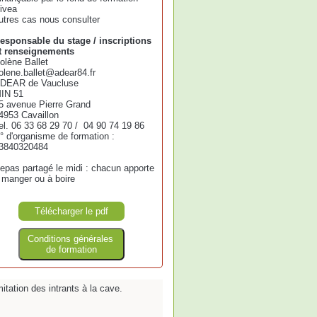
ivea
utres cas nous consulter
esponsable du stage / inscriptions
t renseignements
olène Ballet
olene.ballet@adear84.fr
DEAR de Vaucluse
IN 51
5 avenue Pierre Grand
4953 Cavaillon
el. 06 33 68 29 70 / 04 90 74 19 86
° d'organisme de formation :
3840320484
epas partagé le midi : chacun apporte
 manger ou à boire
Télécharger le pdf
Conditions générales
de formation
tation des intrants à la cave.