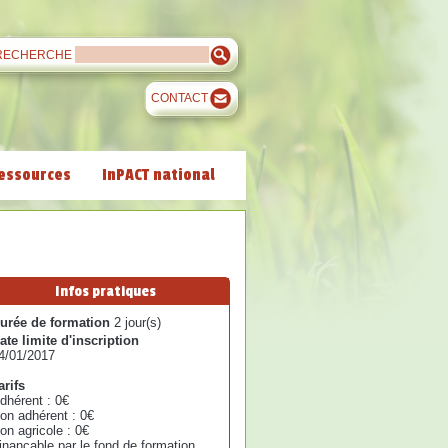
RECHERCHE
CONTACT
essources
InPACT national
Infos pratiques
urée de formation
2 jour(s)
ate limite d'inscription
4/01/2017
arifs
dhérent : 0€
on adhérent : 0€
on agricole : 0€
inançable par le fond de formation