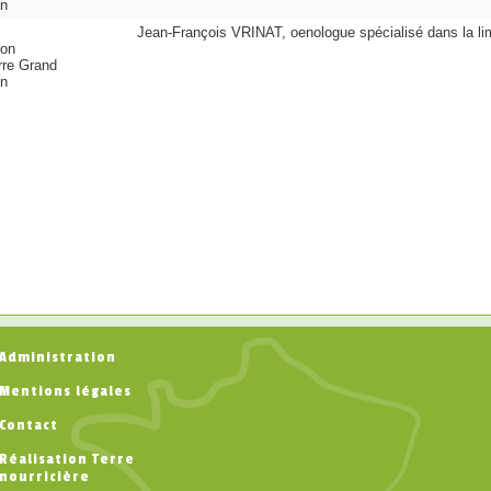
on
Jean-François VRINAT, oenologue spécialisé dans la limi
lon
rre Grand
on
Administration
Mentions légales
Contact
Réalisation Terre
nourricière