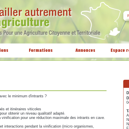
ions
Formations
Annonces
Espace r
D
 avec le minimum d'intrants ?
D
0
 et itinéraires viticoles
T
our obtenir un niveau qualitatif adapté.
A
a vinification pour une réduction maximale des intrants en cave.
N
N
interactions pendant la vinification (micro organismes,
F