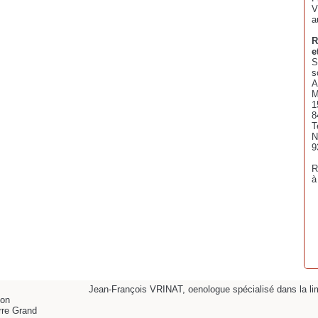
V
a
R
e
S
s
A
M
1
8
T
N
9
R
à
Jean-François VRINAT, oenologue spécialisé dans la limi
lon
rre Grand