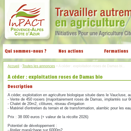
Qui sommes-nous ?
Nos actions
Formations
Accueil
>
Toutes les annonces
>
A céder : exploitation roses de Damas bi...
A céder : exploitation roses de Damas bio
Description
A céder, exploitation en agriculture biologique située dans le Vaucluse, 
- Vente de 450 rosiers (majoritairement roses de Damas, implantés sur 6
- Chalet de 20m2, clôtures, réseau d'irrigation
- Matériel d'entretien du terrain et de transformation, alambic pour les ea
Prix : 38 000 euros (+ valeur de la récolte 2026)
Potentiel de développement :
- Atelier maraîchage sur 6000m2