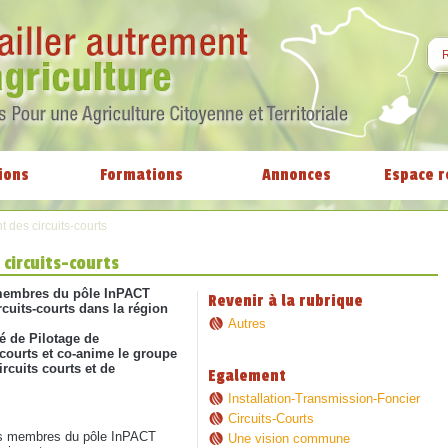
ions
Formations
Annonces
Espace r
des circuits-courts
circuits-courts
membres du pôle InPACT
Revenir à la rubrique
cuits-courts dans la région
Autres
é de Pilotage de
-courts et co-anime le groupe
rcuits courts et de
Egalement
Installation-Transmission-Foncier
Circuits-Courts
les membres du pôle InPACT
Une vision commune