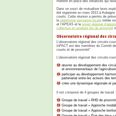
mettent en place des initiatives qui réu
Dans un souci de mutualiser leurs expé
été organisée en mars 2013 à Aubagne s
courts. Cette réunion a permis de présen
la
plateforme paysanne locale
initiée n
et l’APEAS et le
projet régional d’appr
collective en produits bio de proximité
m
Observatoire régional des circ
L’observatoire régional des circuits-cour
InPACT est des membres du Comité de Pi
courts et de proximité".
L’observatoire régional des circuits-cour
œuvrer au développement des circui
et environnementaux de l’agriculture
participer au développement harmonie
partenariat entre les acteurs des ter
créer une dynamique régionale et part
Il est composé de 4 groupes de travail :
Groupe de travail « RHD de proximit
Groupe de travail « Approche modalit
Groupe de travail « Approche territor
Groupe de travail « État des lieux c