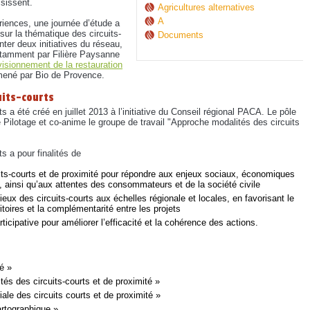
ssissent.
Agricultures alternatives
A
riences, une journée d’étude a
ur la thématique des circuits-
Documents
ter deux initiatives du réseau,
otamment par Filière Paysanne
ovisionnement de la restauration
ené par Bio de Provence.
uits-courts
ts a été créé en juillet 2013 à l’initiative du Conseil régional PACA. Le pôle
lotage et co-anime le groupe de travail "Approche modalités des circuits
ts a pour finalités de
ts-courts et de proximité pour répondre aux enjeux sociaux, économiques
, ainsi qu’aux attentes des consommateurs et de la société civile
ux des circuits-courts aux échelles régionale et locales, en favorisant le
ritoires et la complémentarité entre les projets
icipative pour améliorer l’efficacité et la cohérence des actions.
é »
és des circuits-courts et de proximité »
iale des circuits courts et de proximité »
artographique »