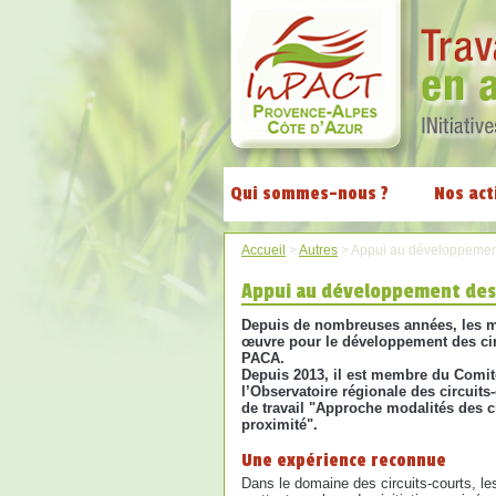
Qui sommes-nous ?
Nos act
Accueil
>
Autres
>
Appui au développement 
Appui au développement des 
Depuis de nombreuses années, les 
œuvre pour le développement des cir
PACA.
Depuis 2013, il est membre du Comit
l’Observatoire régionale des circuits
de travail "Approche modalités des ci
proximité".
Une expérience reconnue
Dans le domaine des circuits-courts, 