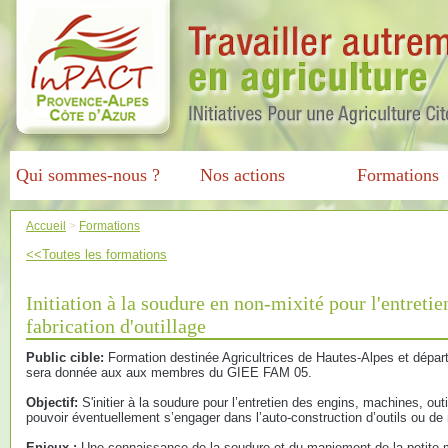
Qui sommes-nous ?
Nos actions
Formations
Accueil
>
Formations
<<Toutes les formations
Initiation à la soudure en non-mixité pour l'entretien
fabrication d'outillage
Public cible:
Formation destinée Agricultrices de Hautes-Alpes et départ
sera donnée aux aux membres du GIEE FAM 05.
Objectif:
S'initier à la soudure pour l’entretien des engins, machines, out
pouvoir éventuellement s’engager dans l’auto-construction d’outils ou de 
Enjeux :
Une connaissance de la soudure et du maniement de la petite 