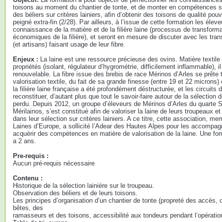
toisons au moment du chantier de tonte, et de monter en compétences su
des béliers sur critères lainiers, afin d’obtenir des toisons de qualité pouv
peigné extra-fin (2/28). Par ailleurs, à l’issue de cette formation les élev
connaissance de la matière et de la filière laine (processus de transform
économiques de la filière), et seront en mesure de discuter avec les trans
(et artisans) faisant usage de leur fibre.
Enjeux :
La laine est une ressource précieuse des ovins. Matière textil
propriétés (isolant, régulateur d’hygrométrie, difficilement inflammable), i
renouvelable. La fibre issue des brebis de race Mérinos d’Arles se prête 
valorisation textile, du fait de sa grande finesse (entre 19 et 22 microns
la filière laine française a été profondément déstructurée, et les circuits
reconstituer, d’autant plus que tout le savoir-faire autour de la sélection d
perdu. Depuis 2012, un groupe d’éleveurs de Mérinos d’Arles du quarte 
Mérilainos, s’est constitué afin de valoriser la laine de leurs troupeaux et
dans leur sélection sur critères lainiers. A ce titre, cette association,
Laines d’Europe, a sollicité l’Adear des Hautes Alpes pour les accompag
acquérir des compétences en matière de valorisation de la laine. Une form
a 2 ans.
Pre-requis :
Aucun pré-requis nécessaire
Contenu :
Historique de la sélection lainière sur le troupeau.
Observation des béliers et de leurs toisons.
Les principes d’organisation d’un chantier de tonte (propreté des accès, o
bêtes, des
ramasseurs et des toisons, accessibilité aux tondeurs pendant l’opération