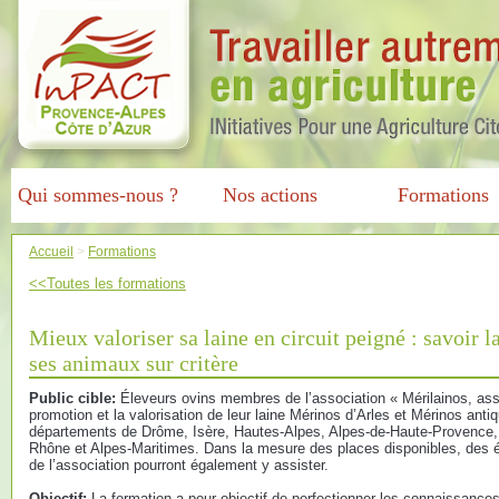
Qui sommes-nous ?
Nos actions
Formations
Accueil
>
Formations
<<Toutes les formations
Mieux valoriser sa laine en circuit peigné : savoir la
ses animaux sur critère
Public cible:
Éleveurs ovins membres de l’association « Mérilainos, asso
promotion et la valorisation de leur laine Mérinos d’Arles et Mérinos antiq
départements de Drôme, Isère, Hautes-Alpes, Alpes-de-Haute-Provence,
Rhône et Alpes-Maritimes. Dans la mesure des places disponibles, des él
de l’association pourront également y assister.
Objectif:
La formation a pour objectif de perfectionner les connaissances