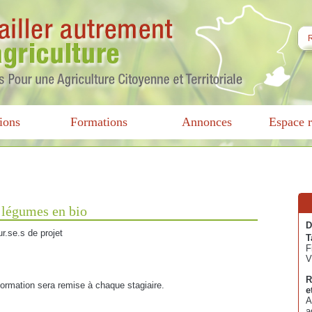
ions
Formations
Annonces
Espace r
t légumes en bio
D
ur.se.s de projet
T
F
V
R
 formation sera remise à chaque stagiaire.
e
A
a