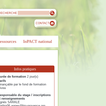
RECHERCHE
CONTACT
essources
InPACT national
Infos pratiques
urée de formation
2 jour(s)
arifs
inançable par le fond de formation
ivea
esponsable du stage / inscriptions
t renseignements
gnès SARALE
gribio06.agnes@bio-provence.org