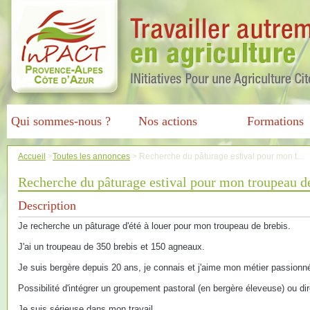
Qui sommes-nous ?
Nos actions
Formations
Accueil
>
Toutes les annonces
>
Recherche du pâturage estival pour mon t...
Recherche du pâturage estival pour mon troupeau d
Description
Je recherche un pâturage d'été à louer pour mon troupeau de brebis.
J'ai un troupeau de 350 brebis et 150 agneaux.
Je suis bergère depuis 20 ans, je connais et j'aime mon métier passion
Possibilité d'intégrer un groupement pastoral (en bergère éleveuse) ou d
Je suis sérieuse dans mon travail.