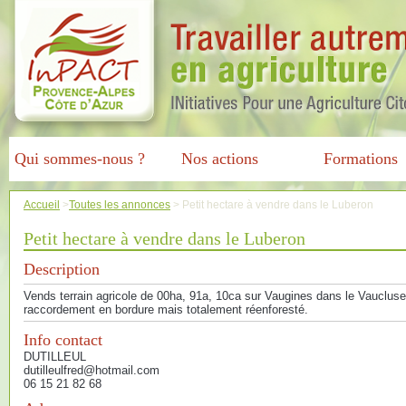
Qui sommes-nous ?
Nos actions
Formations
Accueil
>
Toutes les annonces
>
Petit hectare à vendre dans le Luberon
Petit hectare à vendre dans le Luberon
Description
Vends terrain agricole de 00ha, 91a, 10ca sur Vaugines dans le Vaucluse.
raccordement en bordure mais totalement réenforesté.
Info contact
DUTILLEUL
dutilleulfred@hotmail.com
06 15 21 82 68